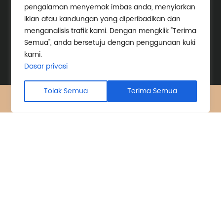
pengalaman menyemak imbas anda, menyiarkan
iklan atau kandungan yang diperibadikan dan
menganalisis trafik kami. Dengan mengklik "Terima
Semua", anda bersetuju dengan penggunaan kuki
kami.
Dasar privasi
Tolak Semua
Terima Semua
X
Facebook
Produk
Berita
ALAT BERHARGA C&W