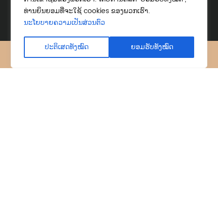
ທ່ານຍິນຍອມທີ່ຈະໃຊ້ cookies ຂອງພວກເຮົາ.
ນະໂຍບາຍຄວາມເປັນສ່ວນຕົວ
ປະຕິເສດທັງໝົດ
ຍອມຮັບທັງໝົດ
X
ເຟສບຸກ
ຜະລິດຕະພັນ
ຂ່າວ
C&W ເຄື່ອງມືທີ່ມີຄ່າ