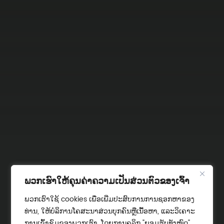
ພວກເຮົາໃຫ້ຄຸນຄ່າຄວາມເປັນສ່ວນຕົວຂອງເຈົ້າ
ພວກເຮົາໃຊ້ cookies ເພື່ອເພີ່ມປະສົບການການຊອກຫາຂອງ
ທ່ານ, ໃຫ້ບໍລິການໂຄສະນາສ່ວນບຸກຄົນຫຼືເນື້ອຫາ, ແລະວິເຄາະ
ການເຂົ້າຊົມຂອງພວກເຮົາ. ໂດຍການຄລິກ "ຍອມຮັບທັງໝົດ",