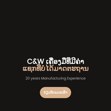
C&W ເຄື່ອງມືທີ່ມີຄ່າ
ແຊກທີ່ບໍ່ໄດ້ມາດຕະຖານ
20 years Manufacturing Experience
ກ່ຽວກັບພວກເຮົາ